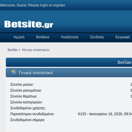
Welcome, Guest. Please
login
or
register
.
Αρχική
Βοήθεια
Αναζήτηση
Σύνδεση
Εγγραφή
BetSite
»
Κέντρο στατιστικών
BetSite
Γενικά στατιστικά
Σύνολο μελών:
Σύνολο μηνυμάτων:
Σύνολο θεμάτων:
Σύνολο κατηγοριών:
Συνδεδεμένοι χρήστες:
Περισσότεροι συνδεδεμένοι:
6155 - Ιανουαρίου 18, 2026, 09:0
Συνδεδεμένοι σήμερα: