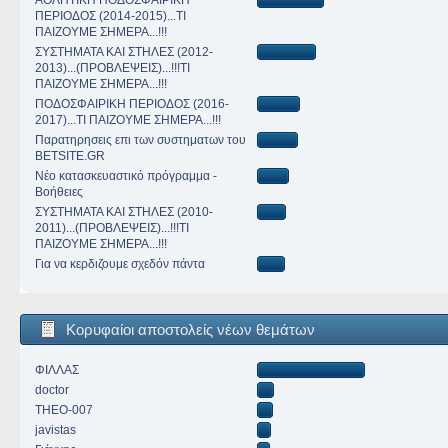
ΠΕΡΙΟΔΟΣ (2014-2015)...ΤΙ
ΠΑΙΖΟΥΜΕ ΣΗΜΕΡΑ...!!!
ΣΥΣΤΗΜΑΤΑ ΚΑΙ ΣΤΗΛΕΣ (2012-
2013)...(ΠΡΟΒΛΕΨΕΙΣ)...!!!ΤΙ
ΠΑΙΖΟΥΜΕ ΣΗΜΕΡΑ...!!!
ΠΟΔΟΣΦΑΙΡΙΚΗ ΠΕΡΙΟΔΟΣ (2016-
2017)...ΤΙ ΠΑΙΖΟΥΜΕ ΣΗΜΕΡΑ...!!!
Παρατηρησεις επι των συστηματων του
ΒΕΤSITE.GR
Νέο κατασκευαστικό πρόγραμμα -
Βοήθειες
ΣΥΣΤΗΜΑΤΑ ΚΑΙ ΣΤΗΛΕΣ (2010-
2011)...(ΠΡΟΒΛΕΨΕΙΣ)...!!!ΤΙ
ΠΑΙΖΟΥΜΕ ΣΗΜΕΡΑ...!!!
Για να κερδιζουμε σχεδόν πάντα
Κορυφαίοι αποστολείς νέων θεμάτων
ΦΙΛΛΑΣ
doctor
THEO-007
javistas