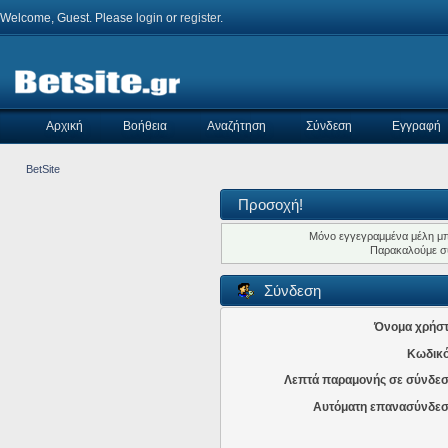
Welcome, Guest. Please
login
or
register
.
Αρχική
Βοήθεια
Αναζήτηση
Σύνδεση
Εγγραφή
BetSite
Προσοχή!
Μόνο εγγεγραμμένα μέλη μ
Παρακαλούμε σ
Σύνδεση
Όνομα χρήστ
Κωδικό
Λεπτά παραμονής σε σύνδεσ
Αυτόματη επανασύνδεσ