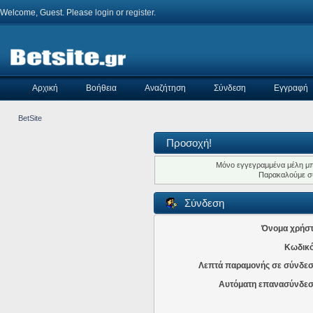
Welcome, Guest. Please
login
or
register
.
Αρχική
Βοήθεια
Αναζήτηση
Σύνδεση
Εγγραφή
BetSite
Προσοχή!
Μόνο εγγεγραμμένα μέλη μ
Παρακαλούμε σ
Σύνδεση
Όνομα χρήστ
Κωδικό
Λεπτά παραμονής σε σύνδεσ
Αυτόματη επανασύνδεσ