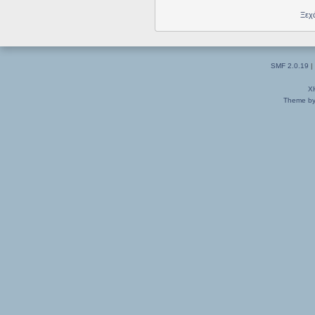
Ξεχά
SMF 2.0.19
|
X
Theme by