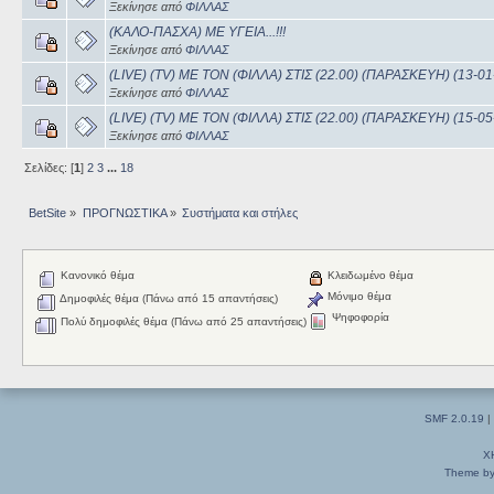
Ξεκίνησε από
ΦΙΛΛΑΣ
(ΚΑΛΟ-ΠΑΣΧΑ) ΜΕ ΥΓΕΙΑ...!!!
Ξεκίνησε από
ΦΙΛΛΑΣ
(LIVE) (TV) ME TON (ΦΙΛΛΑ) ΣΤΙΣ (22.00) (ΠΑΡΑΣΚΕΥΗ) (13-01
Ξεκίνησε από
ΦΙΛΛΑΣ
(LIVE) (TV) ME TON (ΦΙΛΛΑ) ΣΤΙΣ (22.00) (ΠΑΡΑΣΚΕΥΗ) (15-05
Ξεκίνησε από
ΦΙΛΛΑΣ
Σελίδες: [
1
]
2
3
...
18
BetSite
»
ΠΡΟΓΝΩΣΤΙΚΑ
»
Συστήματα και στήλες 
Κανονικό θέμα
Κλειδωμένο θέμα
Μόνιμο θέμα
Δημοφιλές θέμα (Πάνω από 15 απαντήσεις)
Ψηφοφορία
Πολύ δημοφιλές θέμα (Πάνω από 25 απαντήσεις)
SMF 2.0.19
|
X
Theme by