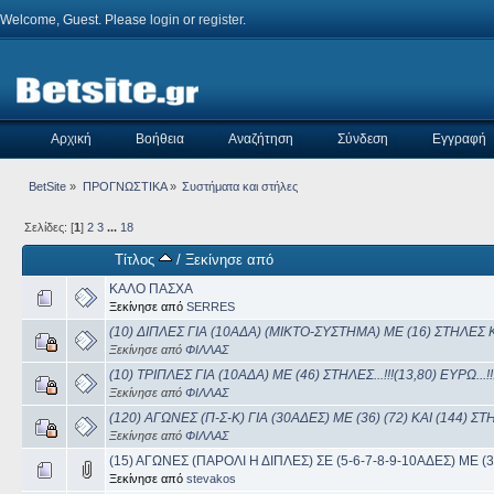
Welcome, Guest. Please
login
or
register
.
Αρχική
Βοήθεια
Αναζήτηση
Σύνδεση
Εγγραφή
BetSite
»
ΠΡΟΓΝΩΣΤΙΚΑ
»
Συστήματα και στήλες 
Σελίδες: [
1
]
2
3
...
18
Τίτλος
/
Ξεκίνησε από
ΚΑΛΟ ΠΑΣΧΑ
Ξεκίνησε από
SERRES
(10) ΔΙΠΛΕΣ ΓΙΑ (10ΑΔΑ) (ΜΙΚΤΟ-ΣΥΣΤΗΜΑ) ΜΕ (16) ΣΤΗΛΕΣ Κ
Ξεκίνησε από
ΦΙΛΛΑΣ
(10) ΤΡΙΠΛΕΣ ΓΙΑ (10ΑΔΑ) ΜΕ (46) ΣΤΗΛΕΣ...!!!(13,80) ΕΥΡΩ...!!
Ξεκίνησε από
ΦΙΛΛΑΣ
(120) ΑΓΩΝΕΣ (Π-Σ-Κ) ΓΙΑ (30ΑΔΕΣ) ΜΕ (36) (72) ΚΑΙ (144) ΣΤΗΛΕ
Ξεκίνησε από
ΦΙΛΛΑΣ
(15) ΑΓΩΝΕΣ (ΠΑΡΟΛΙ Η ΔΙΠΛΕΣ) ΣΕ (5-6-7-8-9-10ΑΔΕΣ) ΜΕ (36
Ξεκίνησε από
stevakos