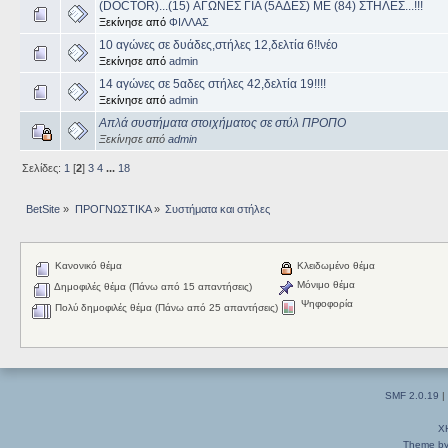
(DOCTOR)...(15) ΑΓΩΝΕΣ ΓΙΑ (5ΑΔΕΣ) ΜΕ (84) ΣΤΗΛΕΣ...!!!
Ξεκίνησε από
ΦΙΛΛΑΣ
10 αγώνες σε δυάδες,στήλες 12,δελτία 6!!νέο
Ξεκίνησε από
admin
14 αγώνες σε 5αδες στήλες 42,δελτία 19!!!!
Ξεκίνησε από
admin
Απλά συστήματα στοιχήματος σε στύλ ΠΡΟΠΟ
Ξεκίνησε από
admin
Σελίδες:
1
[
2
]
3
4
...
18
BetSite
»
ΠΡΟΓΝΩΣΤΙΚΑ
»
Συστήματα και στήλες 
Κανονικό θέμα
Κλειδωμένο θέμα
Μόνιμο θέμα
Δημοφιλές θέμα (Πάνω από 15 απαντήσεις)
Ψηφοφορία
Πολύ δημοφιλές θέμα (Πάνω από 25 απαντήσεις)
SMF 2.0.19
|
X
Theme by