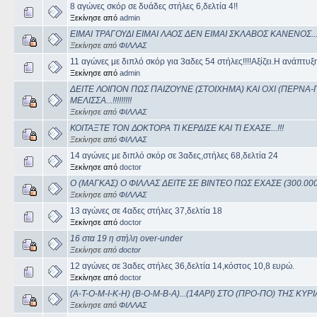
8 αγώνες σκόρ σε δυάδες στήλες 6,δελτία 4!!
Ξεκίνησε από
admin
ΕΙΜΑΙ ΤΡΑΓΟΥΔΙ ΕΙΜΑΙ ΛΑΟΣ ΔΕΝ ΕΙΜΑΙ ΣΚΛΑΒΟΣ ΚΑΝΕΝΟΣ...!
Ξεκίνησε από
ΦΙΛΛΑΣ
11 αγώνες με διπλό σκόρ για 3αδες 54 στήλες!!!!Αξίζει.Η ανάπτυξ
Ξεκίνησε από
admin
ΔΕΙΤΕ ΛΟΙΠΟΝ ΠΩΣ ΠΑΙΖΟΥΝΕ (ΣΤΟΙΧΗΜΑ) ΚΑΙ ΟΧΙ (ΠΕΡΝΑ-
ΜΕΛΙΣΣΑ...!!!!!!!!!
Ξεκίνησε από
ΦΙΛΛΑΣ
ΚΟΙΤΑΞΤΕ ΤΟΝ ΔΟΚΤΟΡΑ ΤΙ ΚΕΡΔΙΣΕ ΚΑΙ ΤΙ ΕΧΑΣΕ...!!!
Ξεκίνησε από
ΦΙΛΛΑΣ
14 αγώνες με διπλό σκόρ σε 3αδες,στήλες 68,δελτία 24
Ξεκίνησε από
doctor
Ο (ΜΑΓΚΑΣ) Ο ΦΙΛΛΑΣ ΔΕΙΤΕ ΣΕ ΒΙΝΤΕΟ ΠΩΣ ΕΧΑΣΕ (300.000) ΕΥΡΩ
Ξεκίνησε από
ΦΙΛΛΑΣ
13 αγώνες σε 4αδες στήλες 37,δελτία 18
Ξεκίνησε από
doctor
16 στα 19 η στήλη over-under
Ξεκίνησε από
doctor
12 αγώνες σε 3αδες στήλες 36,δελτία 14,κόστος 10,8 ευρώ.
Ξεκίνησε από
doctor
(A-T-O-M-I-K-H) (B-O-M-B-A)...(14ΑΡΙ) ΣΤΟ (ΠΡΟ-ΠΟ) ΤΗΣ ΚΥΡΙΑ
Ξεκίνησε από
ΦΙΛΛΑΣ