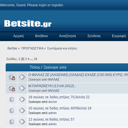
Welcome, Guest. Please
login
or
register
.
Αρχική
Βοήθεια
Αναζήτηση
Σύνδεση
Εγγραφή
BetSite
»
ΠΡΟΓΝΩΣΤΙΚΑ
»
Συστήματα και στήλες 
Σελίδες:
1
[
2
]
3
4
...
18
Τίτλος
/
Ξεκίνησε από
Ο ΦΙΛΛΑΣ ΣΕ (ΛΑΧΕΙΑΚΙ) (10ΑΔΑΣ) ΕΧΑΣΕ (150.000) ΕΥΡΩ..!!!!!!!!!!!!!
Ξεκίνησε από
ΦΙΛΛΑΣ
Μ.ΠΑΡΑΣΚΕΥΗ (13-04-2012)...
Ξεκίνησε από
ΦΙΛΛΑΣ
18 αγώνες σε 3αδες,στήλες 70,δελτία 22
Ξεκίνησε από
doctor
10 αγώνες σε 5αδες στήλες 40!!!δελτία 18
Ξεκίνησε από
admin
12 αγώνες σε 8αδες στήλες 57
Ξεκίνησε από
admin