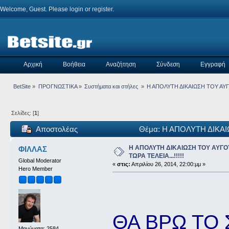
Welcome, Guest. Please
login
or
register
.
Αρχική
Βοήθεια
Αναζήτηση
Σύνδεση
Εγγραφή
BetSite
»
ΠΡΟΓΝΩΣΤΙΚΑ
»
Συστήματα και στήλες 
»
Η ΑΠΟΛΥΤΗ ΔΙΚΑΙΩΣΗ ΤΟΥ ΑΥΓΟΥ
Σελίδες: [
1
]
Αποστολέας
Θέμα: Η ΑΠΟΛΥΤΗ ΔΙΚΑΙΩΣ
φορές)
Η ΑΠΟΛΥΤΗ ΔΙΚΑΙΩΣΗ ΤΟΥ ΑΥΓΟΥΣ
ΦΙΛΛΑΣ
ΤΩΡΑ ΤΕΛΕΙΑ...!!!!!
Global Moderator
«
στις:
Απριλίου 26, 2014, 22:00:μμ »
Hero Member
ΘΑ ΒΡΩ ΤΟ 
Μηνύματα: 2584