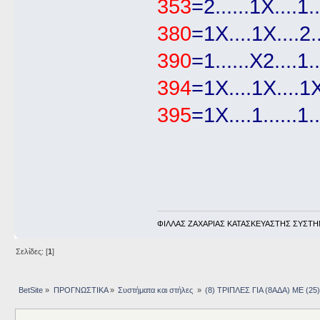
353
=2......1Χ....1..
380
=1Χ....1Χ....2..
390
=1......Χ2....1..
394
=1Χ....1Χ....1Χ
395
=1Χ....1......1..
ΦΙΛΛΑΣ ΖΑΧΑΡΙΑΣ ΚΑΤΑΣΚΕΥΑΣΤΗΣ ΣΥΣΤΗ
Σελίδες: [
1
]
BetSite
»
ΠΡΟΓΝΩΣΤΙΚΑ
»
Συστήματα και στήλες 
»
(8) ΤΡΙΠΛΕΣ ΓΙΑ (8ΑΔΑ) ΜΕ (25)