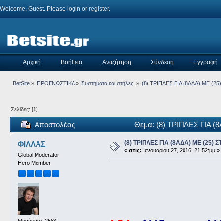
Welcome, Guest. Please
login
or
register
.
Αρχική
Βοήθεια
Αναζήτηση
Σύνδεση
Εγγραφή
BetSite
»
ΠΡΟΓΝΩΣΤΙΚΑ
»
Συστήματα και στήλες 
»
(8) ΤΡΙΠΛΕΣ ΓΙΑ (8ΑΔΑ) ΜΕ (25)
Σελίδες: [
1
]
Αποστολέας
Θέμα: (8) ΤΡΙΠΛΕΣ ΓΙΑ (8
(8) ΤΡΙΠΛΕΣ ΓΙΑ (8ΑΔΑ) ΜΕ (25) ΣΤ
ΦΙΛΛΑΣ
«
στις:
Ιανουαρίου 27, 2016, 21:52:μμ »
Global Moderator
Hero Member
Μηνύματα: 2584