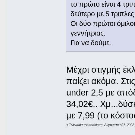
το πρώτο είναι 4 τρι
δεύτερο με 5 τριπλες
Οι δύο πρώτοι όμιλοι 
γεννήτριας.
Για να δούμε..
Μέχρι στιγμής έκλ
παίζει ακόμα. Στι
under 2,5 με από
34,02€.. Χμ...δύ
με 7,99 (το κόστο
«
Τελευταία τροποποίηση: Αυγούστου 07, 2022,