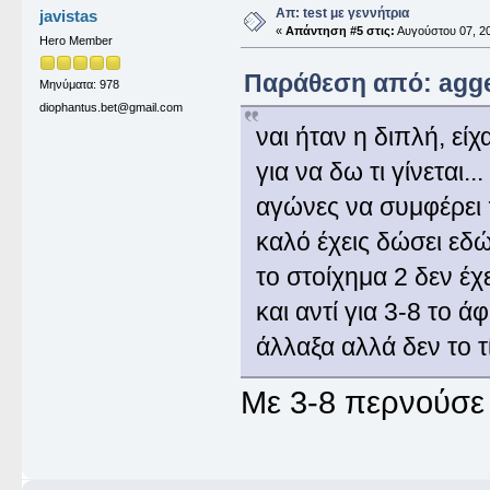
Απ: test με γεννήτρια
javistas
«
Απάντηση #5 στις:
Αυγούστου 07, 20
Hero Member
Παράθεση από: aggel
Μηνύματα: 978
diophantus.bet@gmail.com
ναι ήταν η διπλή, εί
για να δω τι γίνεται..
αγώνες να συμφέρει π
καλό έχεις δώσει εδώ 
το στοίχημα 2 δεν έχ
και αντί για 3-8 το ά
άλλαξα αλλά δεν το τ
Με 3-8 περνούσε 