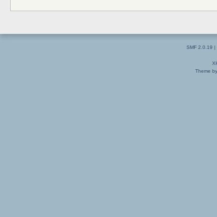
SMF 2.0.19
|
X
Theme by