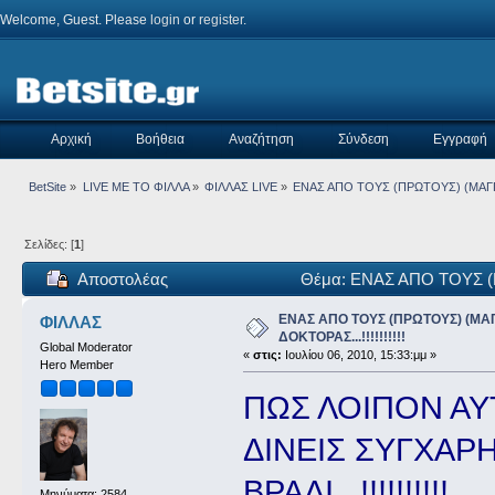
Welcome, Guest. Please
login
or
register
.
Αρχική
Βοήθεια
Αναζήτηση
Σύνδεση
Εγγραφή
BetSite
»
LIVE ΜΕ ΤΟ ΦΙΛΛΑ
»
ΦΙΛΛΑΣ LIVE
»
ΕΝΑΣ ΑΠΟ ΤΟΥΣ (ΠΡΩΤΟΥΣ) (ΜΑΓΓΕΣ)
Σελίδες: [
1
]
Αποστολέας
Θέμα: ΕΝΑΣ ΑΠΟ ΤΟΥΣ (ΠΡ
ΕΝΑΣ ΑΠΟ ΤΟΥΣ (ΠΡΩΤΟΥΣ) (ΜΑΓ
ΦΙΛΛΑΣ
ΔΟΚΤΟΡΑΣ...!!!!!!!!!!
Global Moderator
«
στις:
Ιουλίου 06, 2010, 15:33:μμ »
Hero Member
ΠΩΣ ΛΟΙΠΟΝ Α
ΔΙΝΕΙΣ ΣΥΓΧΑΡ
ΒΡΑΔΙ...!!!!!!!!!!
Μηνύματα: 2584