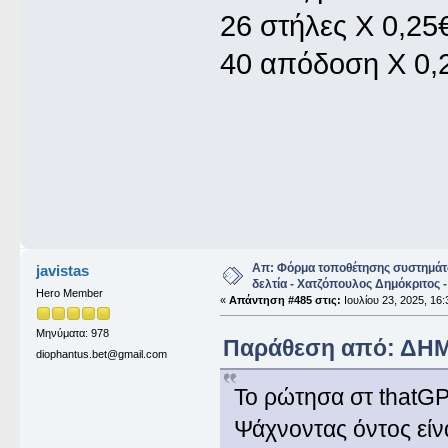
26 στήλες Χ 0,25
40 απόδοση Χ 0,
Απ: Φόρμα τοποθέτησης συστημάτ
javistas
δελτία - Χατζόπουλος Δημόκριτος -
Hero Member
«
Απάντηση #485 στις:
Ιουλίου 23, 2025, 16:
Μηνύματα: 978
Παράθεση από: ΔΗΜΟ
diophantus.bet@gmail.com
Το ρώτησα στ thatGP
Ψάχνοντας όντος είνα