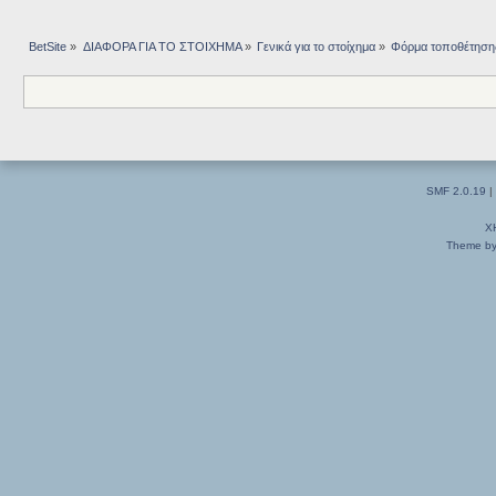
BetSite
»
ΔΙΑΦΟΡΑ ΓΙΑ ΤΟ ΣΤΟΙΧΗΜΑ
»
Γενικά για το στοίχημα
»
Φόρμα τοποθέτησης
SMF 2.0.19
|
X
Theme by