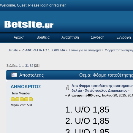
Welcome, Guest. Please
login
or
register
.
Αρχική
Βοήθεια
Αναζήτηση
Σύνδεση
Εγγραφή
BetSite
»
ΔΙΑΦΟΡΑ ΓΙΑ ΤΟ ΣΤΟΙΧΗΜΑ
»
Γενικά για το στοίχημα
»
Φόρμα τοποθέτησης
Σελίδες:
1
...
31
32
[
33
]
Αποστολέας
Θέμα: Φόρμα τοποθέτησης 
640435 φορές)
Απ: Φόρμα τοποθέτησης συστημάτω
ΔΗΜΟΚΡΙΤΟΣ
δελτία - Χατζόπουλος Δημόκριτος -
Hero Member
«
Απάντηση #480 στις:
Ιουλίου 20, 2025, 20:
Μηνύματα: 501
1. U/O 1,85
2. U/O 1,85
3. U/O 1,85