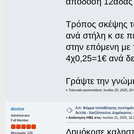
απόδοση 12αδας 
Τρόπος σκέψης τ
ανά στήλη κ σε π
στην επόμενη με
4χ0,25=1€ ανά δε
Γράψτε την γνώμ
«
Τελευταία τροποποίηση: Ιουλίου 20, 2025, 
Απ: Φόρμα τοποθέτησης συστημάτ
doctor
δελτία - Χατζόπουλος Δημόκριτος -
Administrator
«
Απάντηση #481 στις:
Ιουλίου 21, 2025, 16:
Full Member
Δημόκριτε καλησ
Μηνύματα: 229