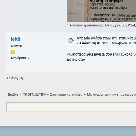
«
Τελευταία τροποποίηση: Οκτωβρίου 27, 2024, 
Απ: Μία ανάσα πριν την επιτυχία 
leftif
«
Απάντηση #1 στις:
Οκτωβρίου 31, 20
Newbie
Καλησπέρα φίλε javista σου είναι εύκολο ν
Μηνύματα: 7
Ευχαριστώ
Σελίδες: [
1
]
BetSite
»
ΠΡΟΓΝΩΣΤΙΚΑ
»
Συστήματα και στήλες 
»
Μία ανάσα πριν την επιτυχία με 