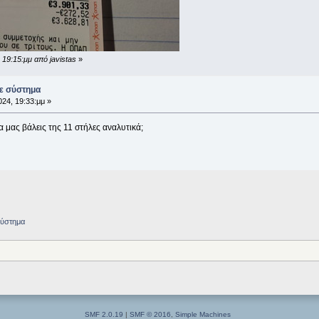
19:15:μμ από javistas
»
με σύστημα
24, 19:33:μμ »
α μας βάλεις της 11 στήλες αναλυτικά;
σύστημα
SMF 2.0.19
|
SMF © 2016
,
Simple Machines