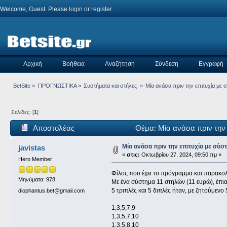
Welcome, Guest. Please
login
or
register
.
Αρχική
Βοήθεια
Αναζήτηση
Σύνδεση
Εγγραφή
BetSite
»
ΠΡΟΓΝΩΣΤΙΚΑ
»
Συστήματα και στήλες 
»
Μία ανάσα πριν την επιτυχία με 
Σελίδες: [
1
]
Αποστολέας
Θέμα: Μία ανάσα πριν την
Μία ανάσα πριν την επιτυχία με σύσ
javistas
«
στις:
Οκτωβρίου 27, 2024, 09:50:πμ »
Hero Member
Φίλος που έχει το πρόγραμμα και παρακολο
Μηνύματα: 978
Με ένα σύστημα 11 στηλών (11 ευρώ), έπιασ
5 τριπλές και 5 διπλές ήταν, με ζητούμενο
diophantus.bet@gmail.com
1,3,5,7,9
1,3,5,7,10
1,3,5,8,10