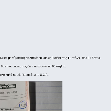
 και με σύμπτυξη σε διπλές ευκαιρίες βγαίνει στις 11 στήλες, άρα 11 δελτία.
υ θα επισυνάψω, μας δίνει αυτόματα τις 66 στήλες.
ολύ καλό ποσό. Παρακάτω το δελτίο: