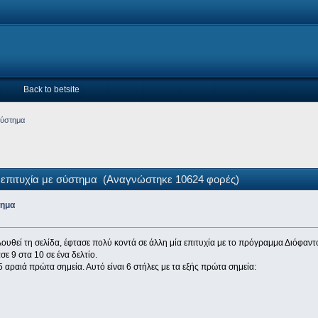
Back to betsite
σύστημα
 επιτυχία με σύστημα (Αναγνώστηκε 10624 φορές)
τημα
υθεί τη σελίδα, έφτασε πολύ κοντά σε άλλη μία επιτυχία με το πρόγραμμα Διόφαντ
ε 9 στα 10 σε ένα δελτίο.
 5 αραιά πρώτα σημεία. Αυτό είναι 6 στήλες με τα εξής πρώτα σημεία: