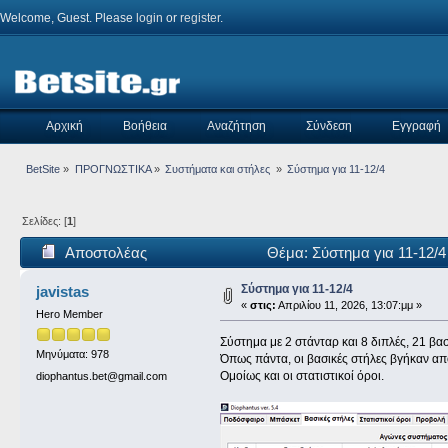
Welcome, Guest. Please
login
or
register
.
Αρχική
Βοήθεια
Αναζήτηση
Σύνδεση
Εγγραφή
BetSite
»
ΠΡΟΓΝΩΣΤΙΚΑ
»
Συστήματα και στήλες 
»
Σύστημα για 11-12/4
Σελίδες: [
1
]
Αποστολέας
Θέμα: Σύστημα για 11-12/
Σύστημα για 11-12/4
javistas
«
στις:
Απριλίου 11, 2026, 13:07:μμ »
Hero Member
Σύστημα με 2 στάνταρ και 8 διπλές, 21 βασ
Μηνύματα: 978
Όπως πάντα, οι βασικές στήλες βγήκαν απ
Ομοίως και οι στατιστικοί όροι.
diophantus.bet@gmail.com