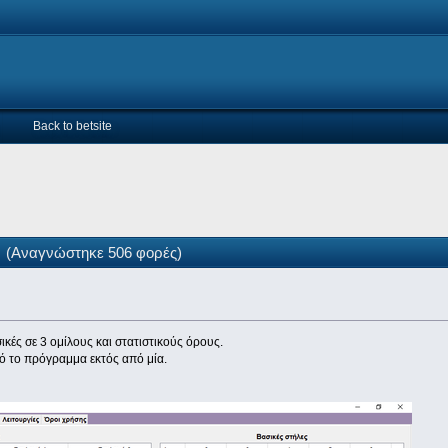
Back to betsite
4 (Αναγνώστηκε 506 φορές)
ικές σε 3 ομίλους και στατιστικούς όρους.
ό το πρόγραμμα εκτός από μία.