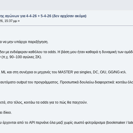
ης αγώνων για 4-4-26 + 5-4-26 (δεν αρχίσαν ακόμα)
26, 15:37:μμ »
α να μην υπάρχει παρεξήγηση.
δεν με ενδιέφεραν καθόλου τα odds. Η βάση μου ήταν καθαρά η δυναμική των ομάδω
 (π.χ. 90–100 αγώνες ΣΚ).
ity, ML και στη συνέχεια οι μηχανές του MASTER για singles, DC, O/U, GG/NG κτλ.
α αυτόματο output του προγράμματος. Προσωπικά δουλεύω διαφορετικά: κοιτάω όλο 
ετά, στο τέλος, κοιτάω τα odds για το πώς θα παιχτούν.
ι δίκιο.
υ έρχονται από το API περνάνε όλα μαζί χωρίς σωστό φιλτράρισμα (bookmaker / late