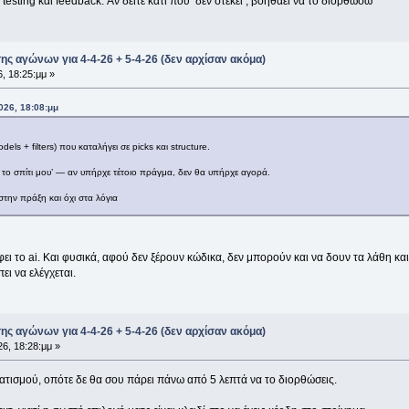
esting και feedback. Αν δείτε κάτι που ‘δεν στέκει’, βοηθάει να το διορθώσω
ης αγώνων για 4-4-26 + 5-4-26 (δεν αρχίσαν ακόμα)
, 18:25:μμ »
026, 18:08:μμ
els + filters) που καταλήγει σε picks και structure.
 το σπίτι μου’ — αν υπήρχε τέτοιο πράγμα, δεν θα υπήρχε αγορά.
 στην πράξη και όχι στα λόγια
ι το ai. Και φυσικά, αφού δεν ξέρουν κώδικα, δεν μπορούν και να δουν τα λάθη κα
ει να ελέγχεται.
ης αγώνων για 4-4-26 + 5-4-26 (δεν αρχίσαν ακόμα)
26, 18:28:μμ »
ατισμού, οπότε δε θα σου πάρει πάνω από 5 λεπτά να το διορθώσεις.