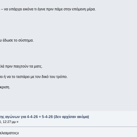
– να υπάρχει εικόνα τι έγινε πριν πάμε στην επόμενη μέρα.
ου έδωσε το σύστημα.
απλά πριν παιχτούν τα ματς.
 ή να το τεστάρει με τον δικό του τρόπο.
κριση.
ης αγώνων για 4-4-26 + 5-4-26 (δεν αρχίσαν ακόμα)
, 12:27:μμ »
τελεαματοςυ