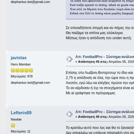
Τα odds που φαίνονται είναι snapshot τη στιγμ
diophantus.bet@gmail.com
Εκεί παίζει αρκετά το timing, ειδικά σε goals ma
Ένα από τα θέματα που δουλεύω τώρα είναι odd
Ειδικά στα O/U το timing κάνει μεγάλη διαφορά
Σε οποιαδήποτε στιγμή και αν πήρες την 
Θα παίζαμε τα σπίτια μας ολόκληρα.
Μήπως ήταν η απόδοση του under αυτή;
Απ: FootballPro – Σύστημα ανάλυσ
javistas
«
Απάντηση #5 στις:
Απριλίου 05, 2026
Hero Member
Επίσης στο Λωζάνη-Βιντερτουρ το ίδιο και 
Μηνύματα: 978
2,75 η απόδοση σε όλα, την ώρα που η πρα
Λοιπόν, εγώ λέω να ελέγξεις πρώτα την ο
diophantus.bet@gmail.com
Το αν κέρδισαν ή όχι τα στοιχήματα είναι 
Με ai γράφτηκε το πρόγραμμα;
Απ: FootballPro – Σύστημα ανάλυσ
Lefteris69
«
Απάντηση #6 στις:
Απριλίου 05, 2026
Newbie
Το κρατάω αυτό που λες και θα το ξαναελέγ
Μηνύματα: 11
Δεν αποκλείω να υπάρχει mismatch στο map