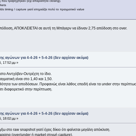
ή που τραβήχτηκαν (όχι απαραίτητα closing).
rkets
s timing / capture γιατί επηρεάζει πολύ το πραγματικό value
απόδοση, ΑΠΟΚΛΕΙΕΤΑΙ σε αυτή τη Μπάγερν να έδιναν 2,75 απόδοση στο over.
ης αγώνων για 4-4-26 + 5-4-26 (δεν αρχίσαν ακόμα)
, 17:52:μμ »
στο Αιντχόβεν-Ουτρέχτη το ίδιο.
γματική είναι στο 1,40 και 1,50.
ρθότητα των αποδόσεων. Προφανώς είναι λάθος επειδή είναι τα under στην περίπτω
κάτι διαφορετικό στην περίπτωση.
ης αγώνων για 4-4-26 + 5-4-26 (δεν αρχίσαν ακόμα)
, 18:02:μμ »
ξω στο raw snapshot γιατί έχεις δίκιο ότι φαίνεται μεγάλη απόκλιση.
ping (over/under ή market στιγμή capture).