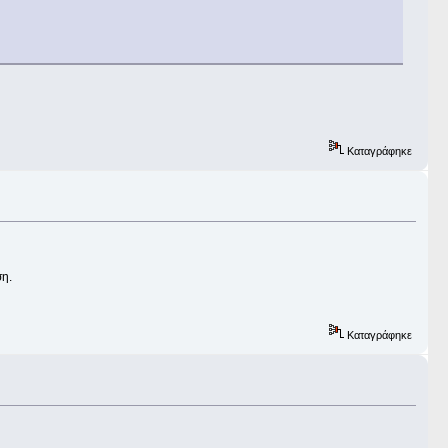
Καταγράφηκε
ση.
Καταγράφηκε