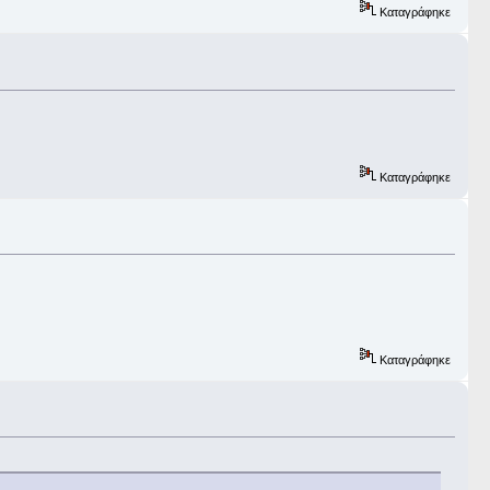
Καταγράφηκε
Καταγράφηκε
Καταγράφηκε