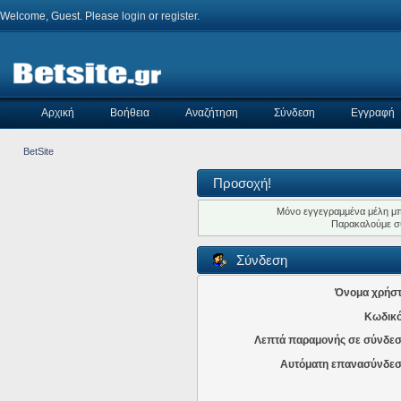
Welcome, Guest. Please
login
or
register
.
Αρχική
Βοήθεια
Αναζήτηση
Σύνδεση
Εγγραφή
BetSite
Προσοχή!
Μόνο εγγεγραμμένα μέλη μ
Παρακαλούμε σ
Σύνδεση
Όνομα χρήστ
Κωδικό
Λεπτά παραμονής σε σύνδεσ
Αυτόματη επανασύνδεσ